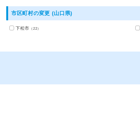
市区町村の変更 (山口県)
下松市
（22）