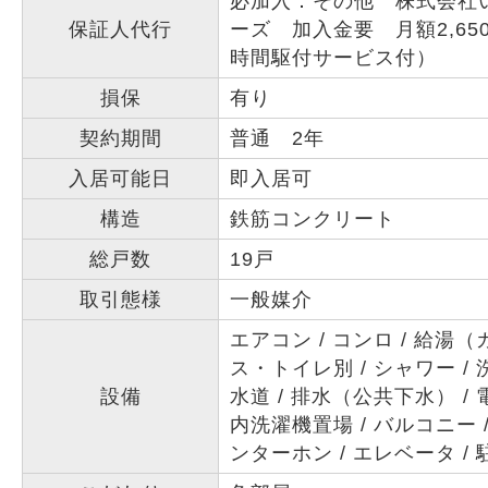
必加入：その他 株式会社
保証人代行
ーズ 加入金要 月額2,65
時間駆付サービス付）
損保
有り
契約期間
普通 2年
入居可能日
即入居可
構造
鉄筋コンクリート
総戸数
19戸
取引態様
一般媒介
エアコン
コンロ
給湯（
ス・トイレ別
シャワー
設備
水道
排水（公共下水）
内洗濯機置場
バルコニー
ンターホン
エレベータ