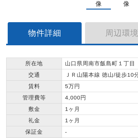
物件詳細
周辺環
所在地
山口県周南市飯島町１丁目
交通
ＪＲ山陽本線 徳山/徒歩10
賃料
5万円
管理費等
4,000円
敷金
1ヶ月
礼金
1ヶ月
保証金
-