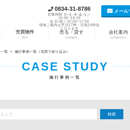
0834-31-8786
メール
営業時間 月-火-木-金-土／
10:00~18:30
水-日-祝／10:00~17:00
現地ご案内は平日17時・日祝16時迄
となります
売買物件
売る・貸す
会社案内
BUY
OWNER
COMPANY
例一覧
>
施行事例一覧（玄関で絞り込み）
CASE STUDY
施行事例一覧