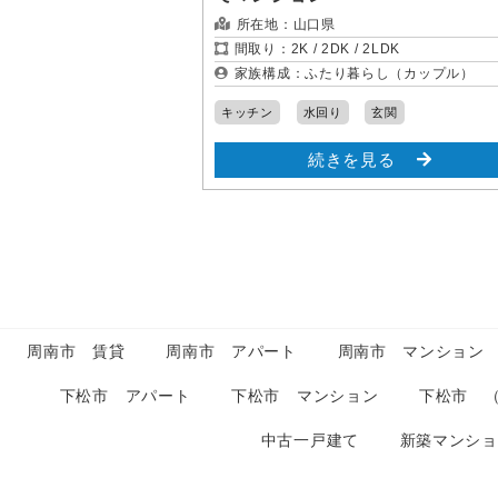
所在地：
山口県
間取り：
2K / 2DK / 2LDK
家族構成：
ふたり暮らし（カップル）
キッチン
水回り
玄関
続きを見る
周南市 賃貸
周南市 アパート
周南市 マンション
下松市 アパート
下松市 マンション
下松市 
中古一戸建て
新築マンシ